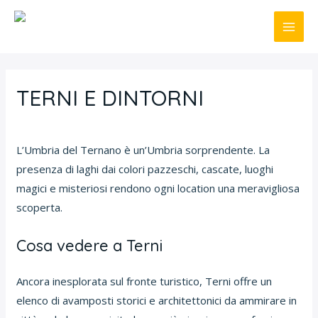
Vai
al
MAI
contenuto
ME
TERNI E DINTORNI
Uncategorized
/ Di
user
L’Umbria del Ternano è un’Umbria sorprendente. La
presenza di laghi dai colori pazzeschi, cascate, luoghi
magici e misteriosi rendono ogni location una meravigliosa
scoperta.
Cosa vedere a Terni
Ancora inesplorata sul fronte turistico, Terni offre un
elenco di avamposti storici e architettonici da ammirare in